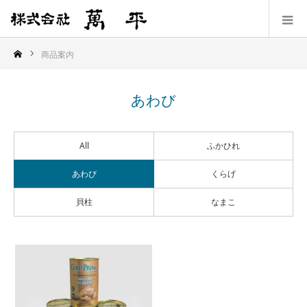
商品案内
あわび
All
ふかひれ
あわび
くらげ
貝柱
なまこ